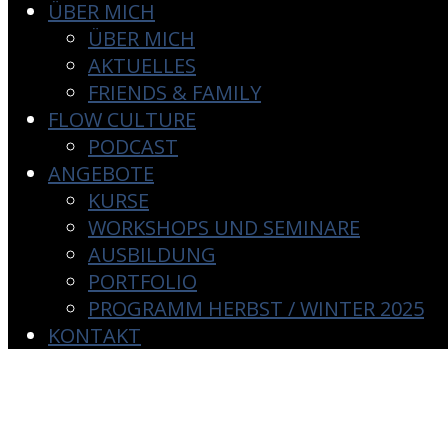
ÜBER MICH
ÜBER MICH
AKTUELLES
FRIENDS & FAMILY
FLOW CULTURE
PODCAST
ANGEBOTE
KURSE
WORKSHOPS UND SEMINARE
AUSBILDUNG
PORTFOLIO
PROGRAMM HERBST / WINTER 2025
KONTAKT