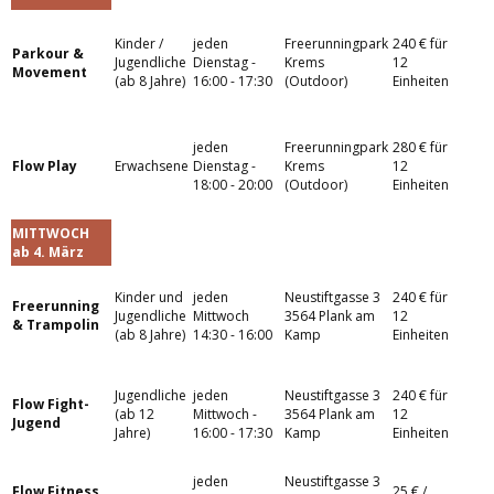
Kinder /
jeden
Freerunningpark
240 € für
Parkour &
Jugendliche
Dienstag -
Krems
12
Movement
(ab 8 Jahre)
16:00 - 17:30
(Outdoor)
Einheiten
jeden
Freerunningpark
280 € für
Flow Play
Erwachsene
Dienstag -
Krems
12
18:00 - 20:00
(Outdoor)
Einheiten
MITTWOCH
ab 4. März
Kinder und
jeden
Neustiftgasse 3
240 € für
Freerunning
Jugendliche
Mittwoch
3564 Plank am
12
& Trampolin
(ab 8 Jahre)
14:30 - 16:00
Kamp
Einheiten
Jugendliche
jeden
Neustiftgasse 3
240 € für
Flow Fight-
(ab 12
Mittwoch -
3564 Plank am
12
Jugend
Jahre)
16:00 - 17:30
Kamp
Einheiten
jeden
Neustiftgasse 3
Flow Fitness
25 € /