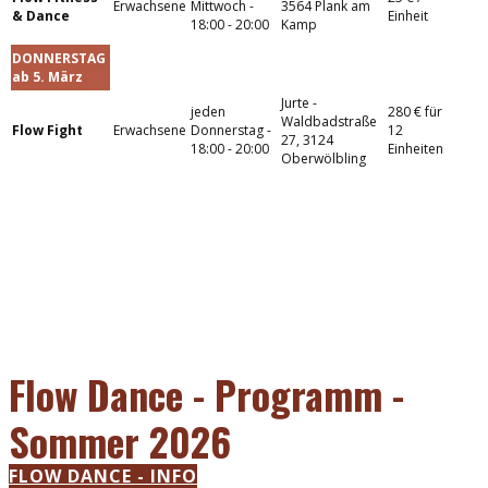
Erwachsene
Mittwoch -
3564 Plank am
& Dance
Einheit
18:00 - 20:00
Kamp
DONNERSTAG
ab 5. März
Jurte -
jeden
280 € für
Waldbadstraße
Flow Fight
Erwachsene
Donnerstag -
12
27, 3124
18:00 - 20:00
Einheiten
Oberwölbling
Flow Dance - Programm - ​
Sommer 2026
FLOW DANCE - INFO