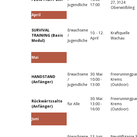
27, 3124
Jugendliche
17:00
Oberwölbling
April
SURVIVAL
Erwachsene
10. - 12.
Kraftquelle
TRAINING (Basis
/
April
Wachau
Modul)
Jugendliche
Mai
Erwachsene
30. Mai
Freerunningpa
HANDSTAND
/
10:00 -
Krems
(Anfänger)
Jugendliche
13:00
(Outdoor)
30. Mai
Freerunningpa
Rückwärtssalto
für Alle
13:00 -
Krems
(Anfänger)
16:00
(Outdoor)
Juni
Erwachsene
13. Juni
Neustiftgasse 