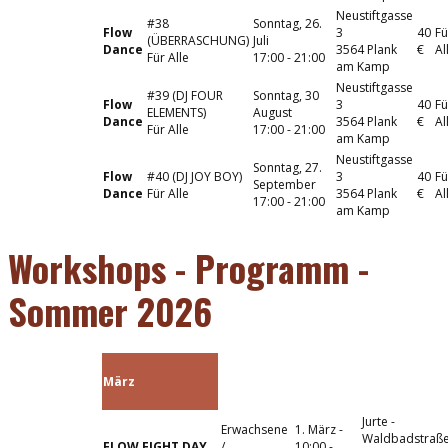
Neustiftgasse
#38
Sonntag, 26.
Flow
3
40
Fü
(ÜBERRASCHUNG)
Juli
Dance
3564 Plank
€
Al
Für Alle
17:00 - 21:00
am Kamp
Neustiftgasse
#39 (DJ FOUR
Sonntag, 30
Flow
3
40
Fü
ELEMENTS)
August
Dance
3564 Plank
€
Al
Für Alle
17:00 - 21:00
am Kamp
Neustiftgasse
Sonntag, 27.
Flow
#40 (DJ JOY BOY)
3
40
Fü
September
Dance
Für Alle
3564 Plank
€
Al
17:00 - 21:00
am Kamp
Workshops - Programm - ​
Sommer 2026
März
Jurte -
Erwachsene
1. März -
Waldbadstraß
FLOW FIGHT DAY
/
10:00 -