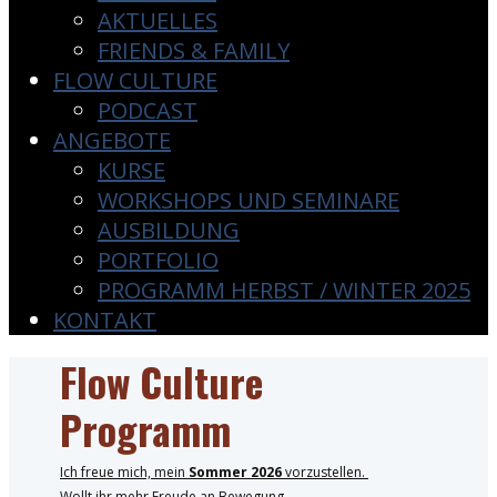
AKTUELLES
FRIENDS & FAMILY
FLOW CULTURE
PODCAST
ANGEBOTE
KURSE
WORKSHOPS UND SEMINARE
AUSBILDUNG
PORTFOLIO
PROGRAMM HERBST / WINTER 2025
KONTAKT
Flow Culture
Programm
Ich freue mich, mein
Sommer 2026
vorzustellen.
Wollt ihr mehr Freude an Bewegung