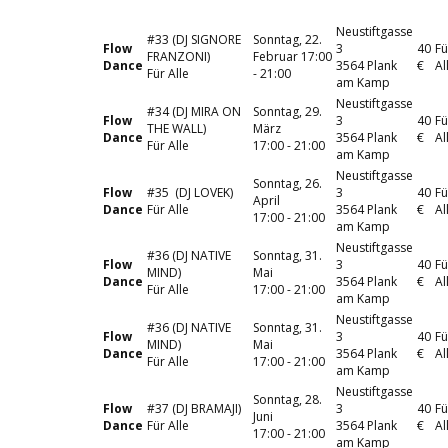
Neustiftgasse
#33 (DJ SIGNORE
Sonntag, 22.
Flow
3
40
Fü
FRANZONI)
Februar 17:00
Dance
3564 Plank
€
Al
Für Alle
- 21:00
am Kamp
Neustiftgasse
#34 (DJ MIRA ON
Sonntag, 29.
Flow
3
40
Fü
THE WALL)
März
Dance
3564 Plank
€
Al
Für Alle
17:00 - 21:00
am Kamp
Neustiftgasse
Sonntag, 26.
Flow
#35 ​ (DJ LOVEK)
3
40
Fü
April
Dance
Für Alle
3564 Plank
€
Al
17:00 - 21:00
am Kamp
Neustiftgasse
#36 (DJ NATIVE
Sonntag, 31.
Flow
3
40
Fü
MIND)
Mai
Dance
3564 Plank
€
Al
Für Alle
17:00 - 21:00
am Kamp
Neustiftgasse
#36 (DJ NATIVE
Sonntag, 31.
Flow
3
40
Fü
MIND)
Mai
Dance
3564 Plank
€
Al
Für Alle
17:00 - 21:00
am Kamp
Neustiftgasse
Sonntag, 28.
Flow
#37 (DJ BRAMAJI)
3
40
Fü
Juni
Dance
Für Alle
3564 Plank
€
Al
17:00 - 21:00
am Kamp