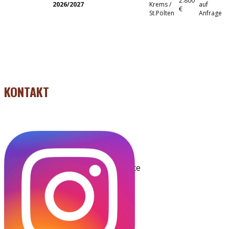
2.800
2026/2027
Krems /
auf
€
St.Pölten
Anfrage
KONTAKT
https://t.me/flowculture_dance