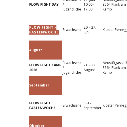
FLOW FIGHT DAY
/
10:00 -
3564 Plank am
Jugendliche
17:00
Kamp
FLOW FIGHT -
20. - 27.
Erwachsene
Kloster Perneg
FASTENWOCHE
Juni
August
Erwachsene
Neustiftgasse 
FLOW FIGHT CAMP
21. - 23.
/
3564 Plank am
2026
August
Jugendliche
Kamp
September
FLOW FIGHT
5.-12.
Erwachsene
Kloster Perneg
FASTENWOCHE
September
Oktober